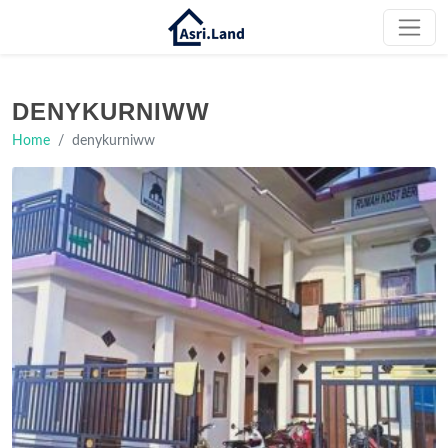
DENYKURNIWW
Home
denykurniww