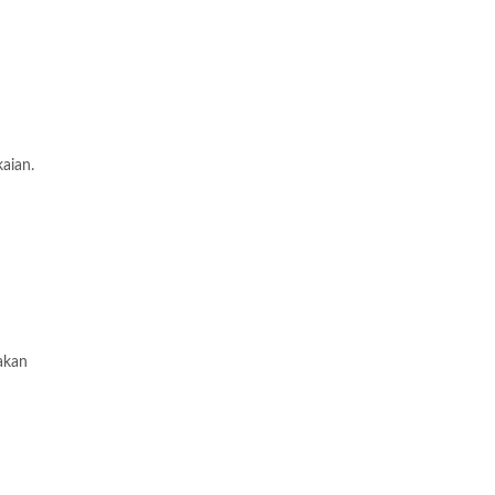
aian.
akan