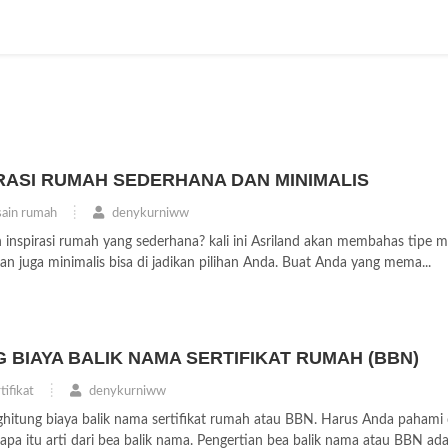
IRASI RUMAH SEDERHANA DAN MINIMALIS
ain rumah
denykurniww
 inspirasi rumah yang sederhana? kali ini Asriland akan membahas tipe 
an juga minimalis bisa di jadikan pilihan Anda. Buat Anda yang mema...
BIAYA BALIK NAMA SERTIFIKAT RUMAH (BBN)
tifikat
denykurniww
itung biaya balik nama sertifikat rumah atau BBN. Harus Anda pahami
pa itu arti dari bea balik nama. Pengertian bea balik nama atau BBN adal