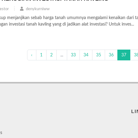
estor
denykurniww
ukup menjanjikan sebab harga tanah umumnya mengalami kenaikan dari t
an investasi tanah kavling yang di jadikan alat investasi? Untuk inves...
‹
1
2
...
33
34
35
36
37
3
LI
ps