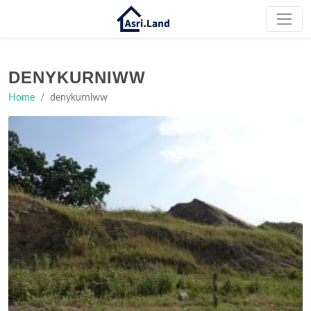
DENYKURNIWW
Home
denykurniww