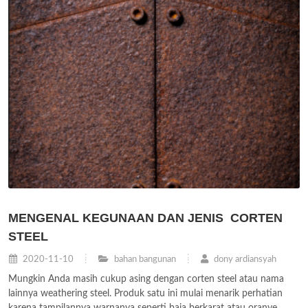
MENGENAL KEGUNAAN DAN JENIS CORTEN
STEEL
2020-11-10
bahan bangunan
dony ardiansyah
Mungkin Anda masih cukup asing dengan corten steel atau nama
lainnya weathering steel. Produk satu ini mulai menarik perhatian
karena tampilannya warnanya seperti baja berkarat atau oranye