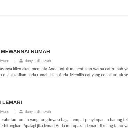
 MEWARNAI RUMAH
tware
dony ardiansyah
 biasanya klien akan meminta Anda untuk menentukan warna cat rumah y
u di aplikasikan pada rumah klien Anda. Memilih cat yang cocok untuk se
 LEMARI
tware
dony ardiansyah
perabotan rumah yang fungsinya sebagai tempat penyimpanan barang tet
perhitungkan. Apalagi jika lemari Anda merupakan lemari di ruang tamu ya