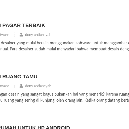
 PAGAR TERBAIK
tware
dony ardiansyah
li desainer yang mulai beralih menggunakan software untuk menggambar 
nual. Para desainer sudah mulai menyadari bahwa membuat desain den
N RUANG TAMU
tware
dony ardiansyah
an desain yang sangat bagus bukankah hal yang menarik? Karena ruan
u ruang yang sering di kunjungi oleh orang lain. Ketika orang datang ber
 RUMAH UNTUK HP ANDROID