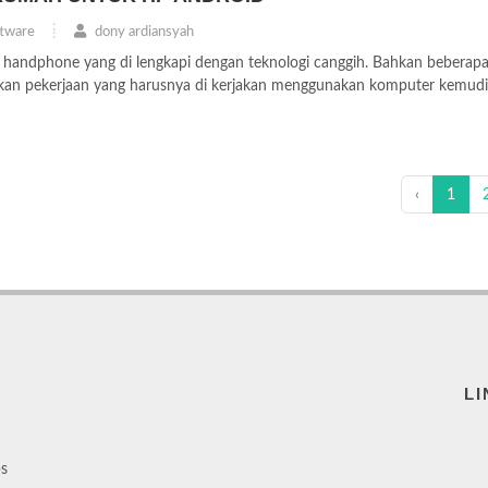
tware
dony ardiansyah
li handphone yang di lengkapi dengan teknologi canggih. Bahkan beberap
n pekerjaan yang harusnya di kerjakan menggunakan komputer kemud
‹
1
LI
ps