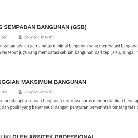
S SEMPADAN BANGUNAN (GSB)
itek
dony ardiansyah
angunan adalah garus batas minimal bangunan yang membatasi banguna
tersebut juga yang membatasi sebuah bangunan dari tepi jalan, sungai, r
INGGIAN MAKSIMUM BANGUNAN
itek
dony ardiansyah
 akan membangun sebuah bangunan tentunya harus memperhatikan bebera
 dan posisi yang benar seuai dengan peraturan pemerintah tentang tata 
MILIKI OLEH ARSITEK PROFESIONAL