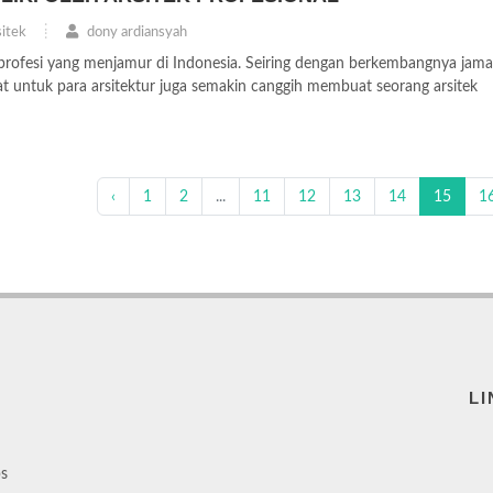
itek
dony ardiansyah
i profesi yang menjamur di Indonesia. Seiring dengan berkembangnya jam
untuk para arsitektur juga semakin canggih membuat seorang arsitek
‹
1
2
...
11
12
13
14
15
1
LI
ps