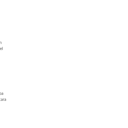
n
el
pa
cara