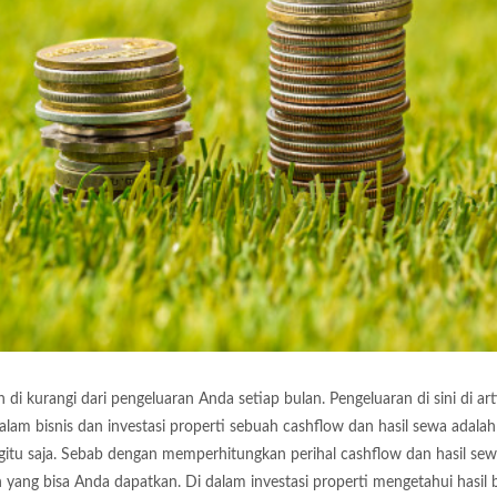
i kurangi dari pengeluaran Anda setiap bulan. Pengeluaran di sini di art
am bisnis dan investasi properti sebuah cashflow dan hasil sewa adala
egitu saja. Sebab dengan memperhitungkan perihal cashflow dan hasil sewa
ang bisa Anda dapatkan. Di dalam investasi properti mengetahui hasil b