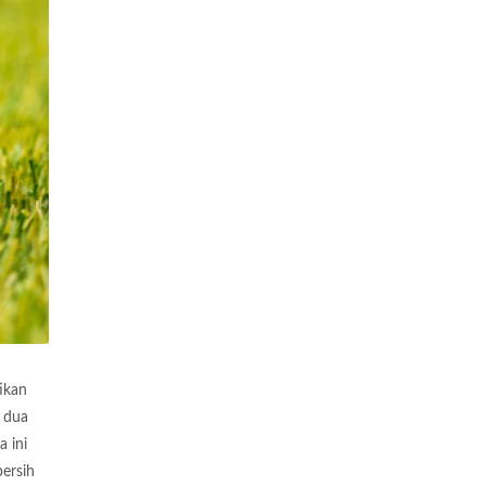
ikan
h dua
 ini
ersih