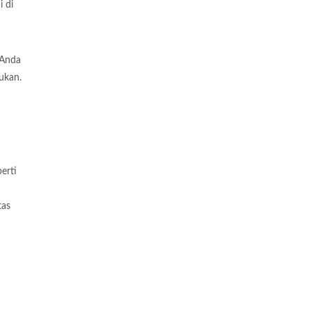
 di
 Anda
ukan.
erti
tas