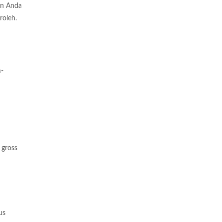
an Anda
roleh.
m-
 gross
us