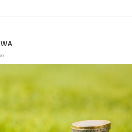
EWA
yah