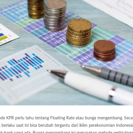
e KPR perlu tahu tentang Floating Rate atau bunga mengambang. Seca
berlaku saat ini bisa berubah tergantu dari iklim perekonomian Indonesi
bank-bank yang ada. Bunga mengambang ini merupakan metode perhiutng