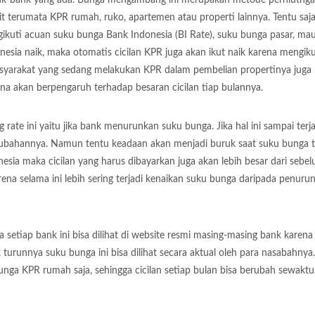
 terumata KPR rumah, ruko, apartemen atau properti lainnya. Tentu saj
engikuti acuan suku bunga Bank Indonesia (BI Rate), suku bunga pasar, m
onesia naik, maka otomatis cicilan KPR juga akan ikut naik karena mengik
asyarakat yang sedang melakukan KPR dalam pembelian propertinya juga
a akan berpengaruh terhadap besaran cicilan tiap bulannya.
 rate ini yaitu jika bank menurunkan suku bunga. Jika hal ini sampai terja
erubahannya. Namun tentu keadaan akan menjadi buruk saat suku bunga t
esia maka cicilan yang harus dibayarkan juga akan lebih besar dari sebe
ena selama ini lebih sering terjadi kenaikan suku bunga daripada penuru
etiap bank ini bisa dilihat di website resmi masing-masing bank karena 
turunnya suku bunga ini bisa dilihat secara aktual oleh para nasabahnya.
 bunga KPR rumah saja, sehingga cicilan setiap bulan bisa berubah sewakt