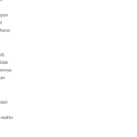
a
aupun
ut
 harus
di,
idak
lumnya.
nan
dari
u-waktu