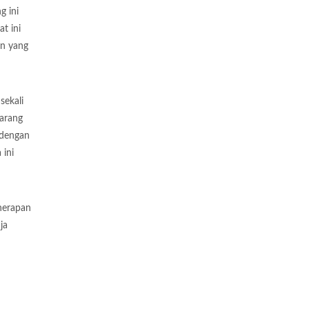
g ini
t ini
an yang
sekali
jarang
 dengan
 ini
enerapan
ja