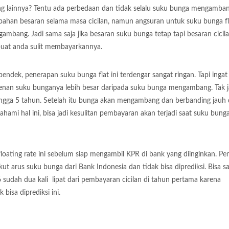
 lainnya? Tentu ada perbedaan dan tidak selalu suku bunga mengamban
rubahan besaran selama masa cicilan, namun angsuran untuk suku bunga fla
ambang. Jadi sama saja jika besaran suku bunga tetap tapi besaran cicil
buat anda sulit membayarkannya.
dek, penerapan suku bunga flat ini terdengar sangat ringan. Tapi ingat 
persenan suku bunganya lebih besar daripada suku bunga mengambang. Tak 
gga 5 tahun. Setelah itu bunga akan mengambang dan berbanding jauh
ami hal ini, bisa jadi kesulitan pembayaran akan terjadi saat suku bunga
oating rate ini sebelum siap mengambil KPR di bank yang diinginkan. P
arus suku bunga dari Bank Indonesia dan tidak bisa diprediksi. Bisa sa
 sudah dua kali lipat dari pembayaran cicilan di tahun pertama karena
bisa diprediksi ini.