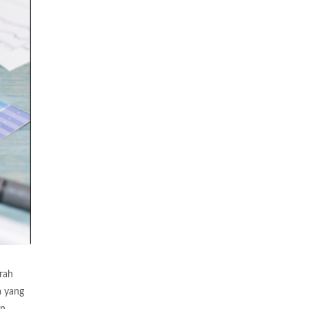
rah
a yang
an