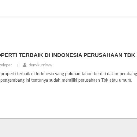
ERTI TERBAIK DI INDONESIA PERUSAHAAN TBK
eloper
denykurniww
operti terbaik di Indonesia yang puluhan tahun berdiri dalam pemban
k pengembang ini tentunya sudah memiliki perusahaan Tbk atau umum.