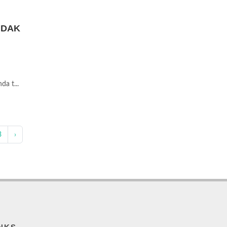
IDAK
a t...
3
›