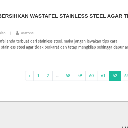
BERSIHKAN WASTAFEL STAINLESS STEEL AGAR T
ian
arazone
el anda terbuat dari stainless steel, maka jangan lewakan tips cara
tainless steel agar tidak berkarat dan tetap mengkilap sehingga dapur and
‹
1
2
...
58
59
60
61
62
6