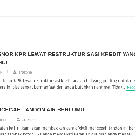
NOR KPR LEWAT RESTRUKTURISASI KREDIT YAN
HUI
R
arazone
 tenor KPR lewat restrukturisasi kredit adalah hal yang penting untuk di
Rea
ra ini bisa sangat bermanfaat dan anda butuhkan nantinya. Tidak...
NCEGAH TANDON AIR BERLUMUT
ian
arazone
atan kali ini kami akan membagikan cara efektif mencegah tandon air be
mah tampak kotor. Jika anda mendapati keran air dirumah anda mengelu..