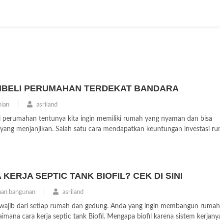
BELI PERUMAHAN TERDEKAT BANDARA
ian
asriland
di perumahan tentunya kita ingin memiliki rumah yang nyaman dan bisa
 yang menjanjikan. Salah satu cara mendapatkan keuntungan investasi ru
KERJA SEPTIC TANK BIOFIL? CEK DI SINI
an bangunan
asriland
 wajib dari setiap rumah dan gedung. Anda yang ingin membangun rumah
ana cara kerja septic tank Biofil. Mengapa biofil karena sistem kerjanya