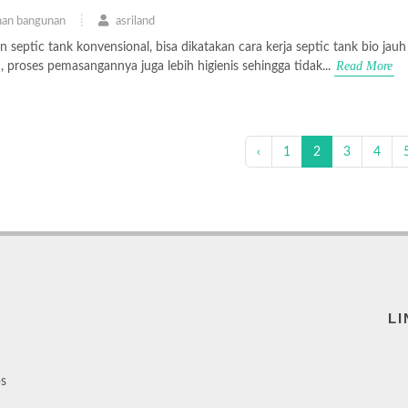
an bangunan
asriland
septic tank konvensional, bisa dikatakan cara kerja septic tank bio jauh
Read More
tu, proses pemasangannya juga lebih higienis sehingga tidak...
‹
1
2
3
4
LI
ps