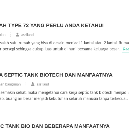
AH TYPE 72 YANG PERLU ANDA KETAHUI
ian
asriland
ah satu rumah yang bisa di desain menjadi 1 lantai atau 2 lantai. Ruma
Rea
r persegi sehingga cukup luas untuk di huni bersama keluarga besar...
JA SEPTIC TANK BIOTECH DAN MANFAATNYA
an bangunan
asriland
emakin sehat, maka mengetahui cara kerja septic tank biotech menjadi 
ab, buang air besar menjadi kebutuhan seluruh manusia tanpa terkecua...
IC TANK BIO DAN BEBERAPA MANFAATNYA