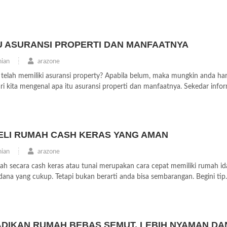
U ASURANSI PROPERTI DAN MANFAATNYA
ian
arazone
 telah memiliki asuransi property? Apabila belum, maka mungkin anda ha
kita mengenal apa itu asuransi properti dan manfaatnya. Sekedar inform
BELI RUMAH CASH KERAS YANG AMAN
ian
arazone
ah secara cash keras atau tunai merupakan cara cepat memiliki rumah i
dana yang cukup. Tetapi bukan berarti anda bisa sembarangan. Begini tip..
JADIKAN RUMAH BEBAS SEMUT, LEBIH NYAMAN DA