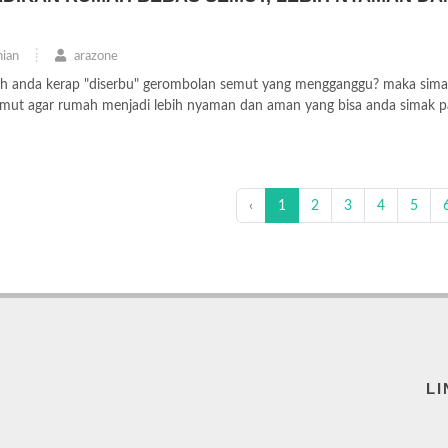
ian
arazone
ah anda kerap "diserbu" gerombolan semut yang mengganggu? maka sima
mut agar rumah menjadi lebih nyaman dan aman yang bisa anda simak 
‹
1
2
3
4
5
LI