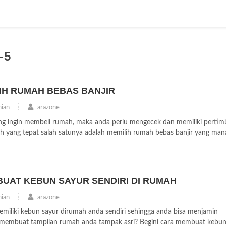
-5
LIH RUMAH BEBAS BANJIR
ian
arazone
ang ingin membeli rumah, maka anda perlu mengecek dan memiliki perti
 yang tepat salah satunya adalah memilih rumah bebas banjir yang mana 
BUAT KEBUN SAYUR SENDIRI DI RUMAH
ian
arazone
emiliki kebun sayur dirumah anda sendiri sehingga anda bisa menjamin
n membuat tampilan rumah anda tampak asri? Begini cara membuat kebun