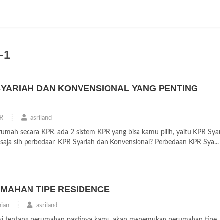
-1
YARIAH DAN KONVENSIONAL YANG PENTING
R
asriland
rumah secara KPR, ada 2 sistem KPR yang bisa kamu pilih, yaitu KPR Sya
 saja sih perbedaan KPR Syariah dan Konvensional? Perbedaan KPR Sya...
MAHAN TIPE RESIDENCE
ian
asriland
asi tentang perumahan pastinya kamu akan menemukan perumahan tipe