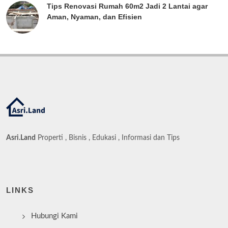
Tips Renovasi Rumah 60m2 Jadi 2 Lantai agar
Aman, Nyaman, dan Efisien
Asri.Land
Properti , Bisnis , Edukasi , Informasi dan Tips
LINKS
Hubungi Kami