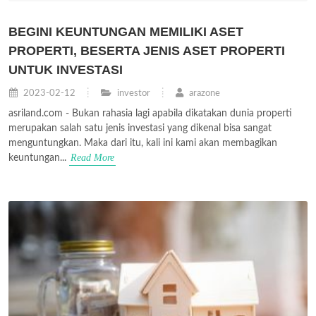
BEGINI KEUNTUNGAN MEMILIKI ASET
PROPERTI, BESERTA JENIS ASET PROPERTI
UNTUK INVESTASI
2023-02-12
investor
arazone
asriland.com - Bukan rahasia lagi apabila dikatakan dunia properti
merupakan salah satu jenis investasi yang dikenal bisa sangat
menguntungkan. Maka dari itu, kali ini kami akan membagikan
Read More
keuntungan...