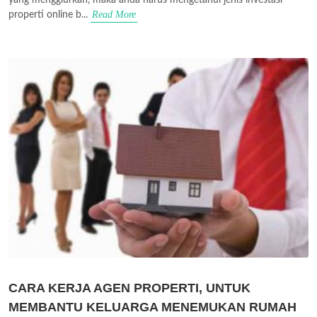
Read More
properti online b...
CARA KERJA AGEN PROPERTI, UNTUK
MEMBANTU KELUARGA MENEMUKAN RUMAH