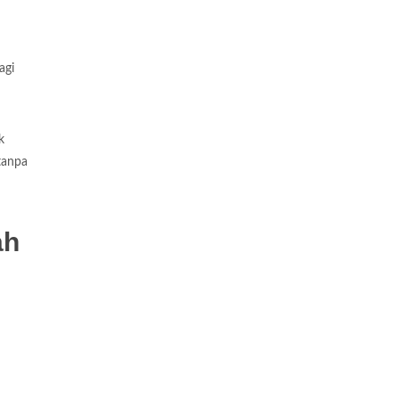
agi
k
tanpa
ah