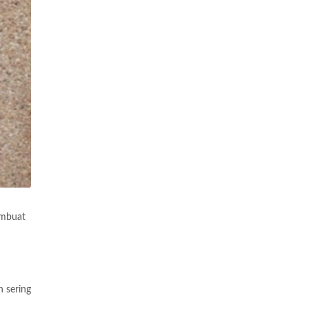
embuat
 sering