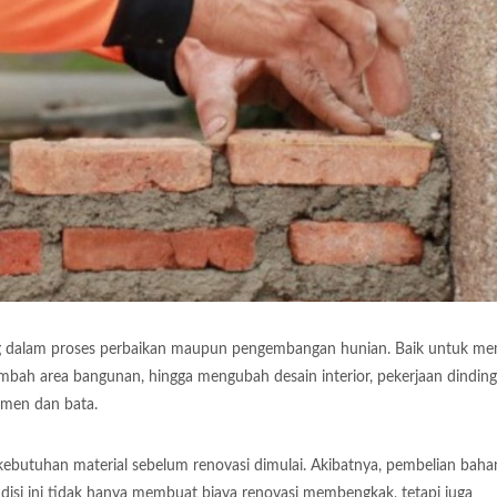
ing dalam proses perbaikan maupun pengembangan hunian. Baik untuk m
bah area bangunan, hingga mengubah desain interior, pekerjaan dinding
emen dan bata.
butuhan material sebelum renovasi dimulai. Akibatnya, pembelian bahan
ndisi ini tidak hanya membuat biaya renovasi membengkak, tetapi juga