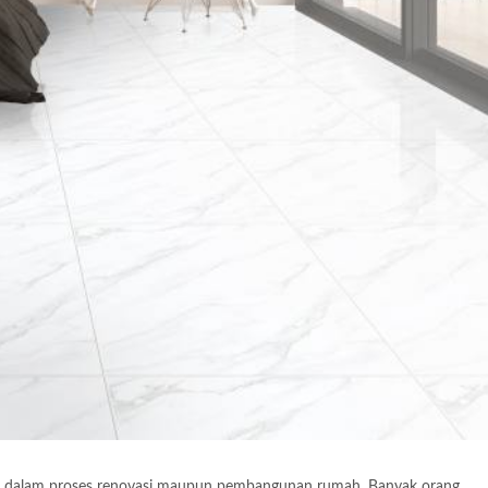
g dalam proses renovasi maupun pembangunan rumah. Banyak orang