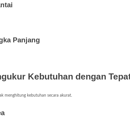
ntai
gka Panjang
ngukur Kebutuhan dengan Tepa
ak menghitung kebutuhan secara akurat.
ea