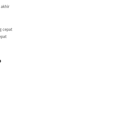
 akhir
g cepat
epat
?