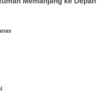
 Rumah Memanjang ke Depan
anas
l