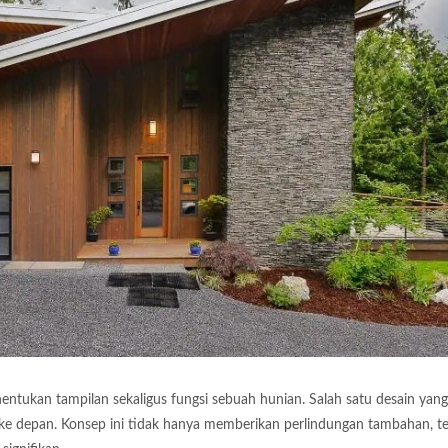
tukan tampilan sekaligus fungsi sebuah hunian. Salah satu desain yang 
e depan. Konsep ini tidak hanya memberikan perlindungan tambahan, te