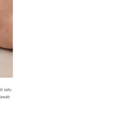
ah satu
 jawab
-