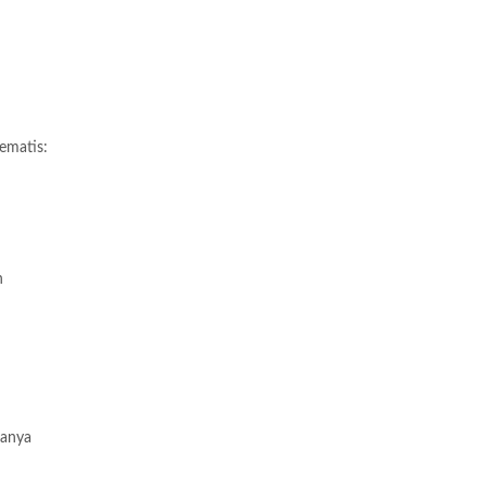
ematis:
n
sanya