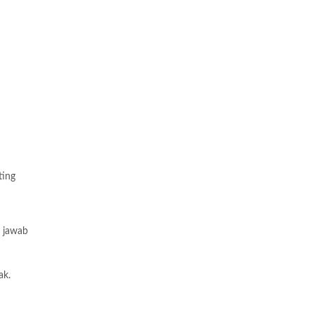
ting
g jawab
ak.