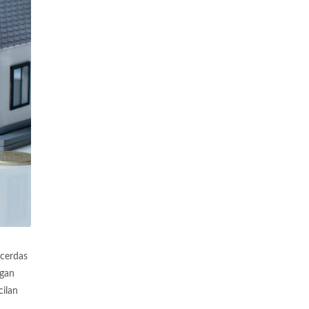
 cerdas
ngan
ilan