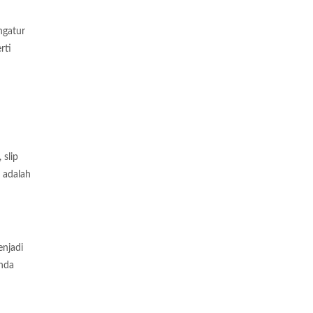
ngatur
rti
 slip
 adalah
enjadi
anda