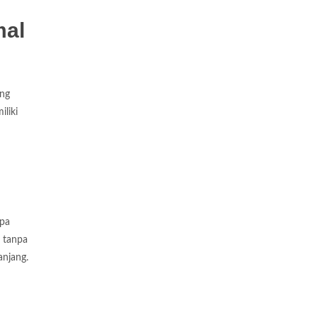
mal
ing
liki
apa
 tanpa
anjang.