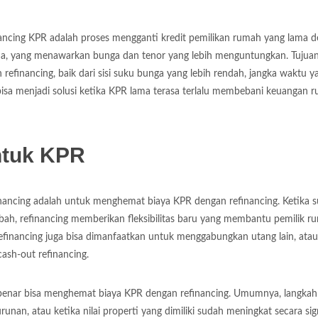
inancing KPR adalah proses mengganti kredit pemilikan rumah yang lama 
eda, yang menawarkan bunga dan tenor yang lebih menguntungkan. Tujua
financing, baik dari sisi suku bunga yang lebih rendah, jangka waktu y
 bisa menjadi solusi ketika KPR lama terasa terlalu membebani keuangan 
ntuk KPR
nancing adalah untuk menghemat biaya KPR dengan refinancing. Ketika 
bah, refinancing memberikan fleksibilitas baru yang membantu pemilik r
, refinancing juga bisa dimanfaatkan untuk menggabungkan utang lain, atau
ash-out refinancing.
-benar bisa menghemat biaya KPR dengan refinancing. Umumnya, langkah 
nan, atau ketika nilai properti yang dimiliki sudah meningkat secara sign