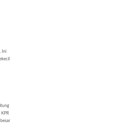
 Ini
kecil
itung
l KPR
 besar