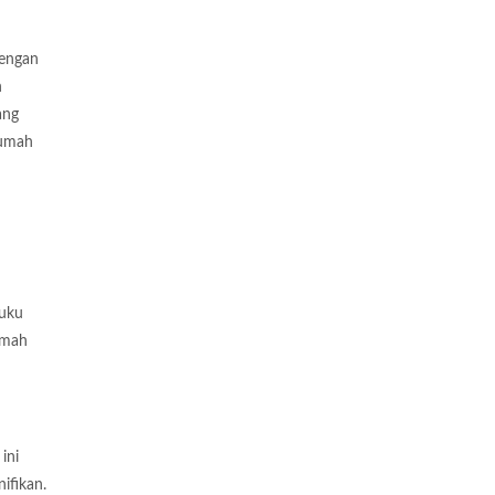
dengan
n
ang
rumah
suku
umah
ini
ifikan.