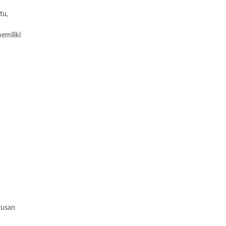
tu,
emiliki
tusan