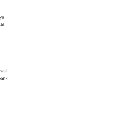
nya
dit
awal
bank