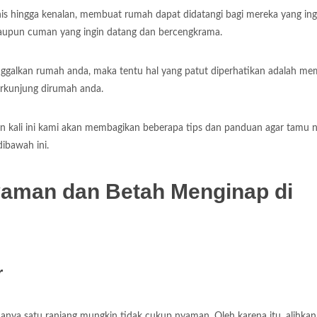
snis hingga kenalan, membuat rumah dapat didatangi bagi mereka yang ing
maupun cuman yang ingin datang dan bercengkrama.
nggalkan rumah anda, maka tentu hal yang patut diperhatikan adalah m
rkunjung dirumah anda.
an kali ini kami akan membagikan beberapa tips dan panduan agar tamu
ibawah ini.
aman dan Betah Menginap di
r
anya satu ranjang mungkin tidak cukup nyaman. Oleh karena itu, alihkan