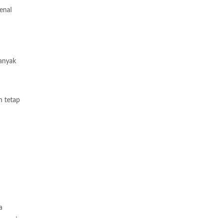
enal
banyak
n tetap
a