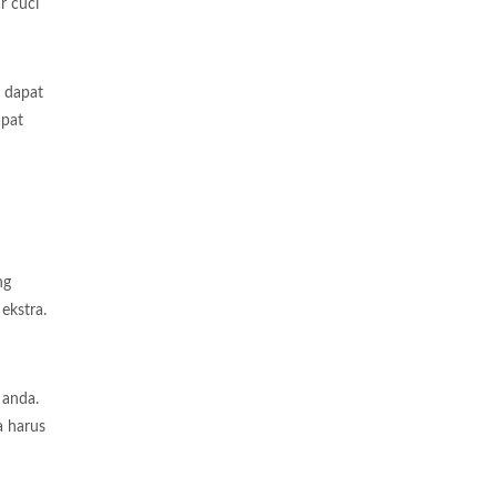
r cuci
 dapat
apat
ng
ekstra.
 anda.
a harus