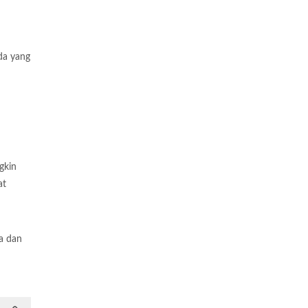
da yang
gkin
at
a dan