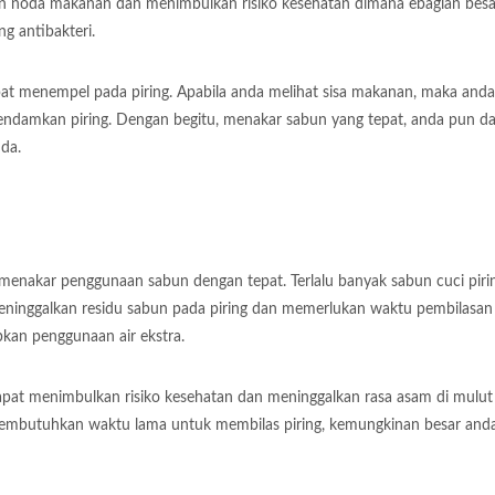
an noda makanan dan menimbulkan risiko kesehatan dimana ebagian besa
ng antibakteri.
at menempel pada piring. Apabila anda melihat sisa makanan, maka anda
rendamkan piring. Dengan begitu, menakar sabun yang tepat, anda pun d
nda.
 menakar penggunaan sabun dengan tepat. Terlalu banyak sabun cuci piri
ninggalkan residu sabun pada piring dan memerlukan waktu pembilasan 
an penggunaan air ekstra.
dapat menimbulkan risiko kesehatan dan meninggalkan rasa asam di mulut
embutuhkan waktu lama untuk membilas piring, kemungkinan besar and