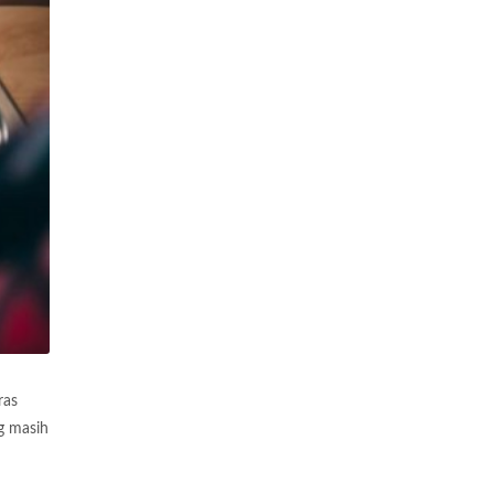
ras
g masih