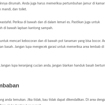
lainnya dirumah. Anda juga harus memeriksa pertumbuhan jamur di kamar
k mandi, dan toilet.
wastafel. Periksa di bawah dan di dalam lemari es. Pastikan juga untuk
h di bawah lapisan kantong sampah.
ela untuk mencari kebocoran dan di bawah pot tanaman yang bisa bocor. A
an basah. Jangan lupa mengecek garasi untuk memeriksa area lembab di 
ci. Jangan lupa keranjang cucian anda, jangan biarkan handuk basah bert
embaban
g anda temukan. Jika tidak, bau tidak dapat dikendalikan. Di area deng