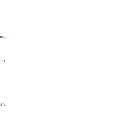
angat
tau
ah.