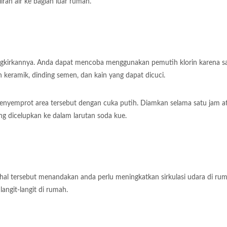
iran air ke bagian luar rumah.
ingkirkannya. Anda dapat mencoba menggunakan pemutih klorin karena s
keramik, dinding semen, dan kain yang dapat dicuci.
nyemprot area tersebut dengan cuka putih. Diamkan selama satu jam a
ang dicelupkan ke dalam larutan soda kue.
al tersebut menandakan anda perlu meningkatkan sirkulasi udara di rum
angit-langit di rumah.