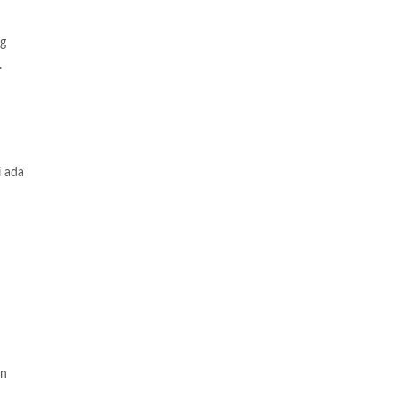
ng
.
i ada
an