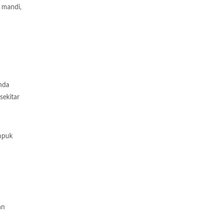
 mandi,
nda
sekitar
umpuk
an