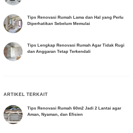
Tips Renovasi Rumah Lama dan Hal yang Perlu
Diperhatikan Sebelum Memulai
Tips Lengkap Renovasi Rumah Agar Tidak Rugi
dan Anggaran Tetap Terkendali
ARTIKEL TERKAIT
Tips Renovasi Rumah 60m2 Jadi 2 Lantai agar
Aman, Nyaman, dan Efisien