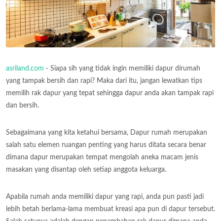
asriland.com
- Siapa sih yang tidak ingin memiliki dapur dirumah
yang tampak bersih dan rapi? Maka dari itu, jangan lewatkan tips
memilih rak dapur yang tepat sehingga dapur anda akan tampak rapi
dan bersih.
Sebagaimana yang kita ketahui bersama, Dapur rumah merupakan
salah satu elemen ruangan penting yang harus ditata secara benar
dimana dapur merupakan tempat mengolah aneka macam jenis
masakan yang disantap oleh setiap anggota keluarga.
Apabila rumah anda memiliki dapur yang rapi, anda pun pasti jadi
lebih betah berlama-lama membuat kreasi apa pun di dapur tersebut.