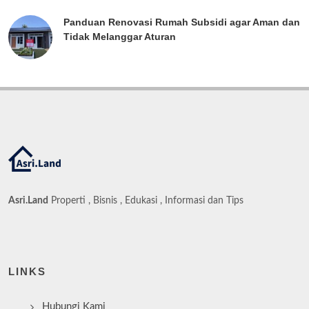
Panduan Renovasi Rumah Subsidi agar Aman dan
Tidak Melanggar Aturan
Asri.Land
Properti , Bisnis , Edukasi , Informasi dan Tips
LINKS
Hubungi Kami