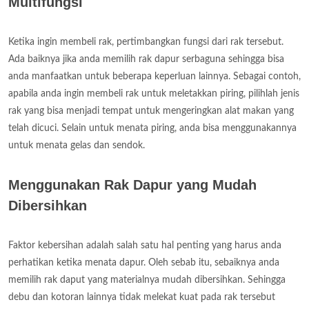
Multifungsi
Ketika ingin membeli rak, pertimbangkan fungsi dari rak tersebut.
Ada baiknya jika anda memilih rak dapur serbaguna sehingga bisa
anda manfaatkan untuk beberapa keperluan lainnya. Sebagai contoh,
apabila anda ingin membeli rak untuk meletakkan piring, pilihlah jenis
rak yang bisa menjadi tempat untuk mengeringkan alat makan yang
telah dicuci. Selain untuk menata piring, anda bisa menggunakannya
untuk menata gelas dan sendok.
Menggunakan Rak Dapur yang Mudah
Dibersihkan
Faktor kebersihan adalah salah satu hal penting yang harus anda
perhatikan ketika menata dapur. Oleh sebab itu, sebaiknya anda
memilih rak daput yang materialnya mudah dibersihkan. Sehingga
debu dan kotoran lainnya tidak melekat kuat pada rak tersebut