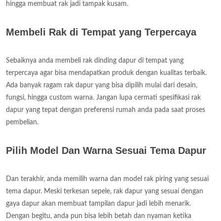
hingga membuat rak jadi tampak kusam.
Membeli Rak di Tempat yang Terpercaya
Sebaiknya anda membeli rak dinding dapur di tempat yang
terpercaya agar bisa mendapatkan produk dengan kualitas terbaik.
Ada banyak ragam rak dapur yang bisa dipilih mulai dari desain,
fungsi, hingga custom warna. Jangan lupa cermati spesifikasi rak
dapur yang tepat dengan preferensi rumah anda pada saat proses
pembelian.
Pilih Model Dan Warna Sesuai Tema Dapur
Dan terakhir, anda memilih warna dan model rak piring yang sesuai
tema dapur. Meski terkesan sepele, rak dapur yang sesuai dengan
gaya dapur akan membuat tampilan dapur jadi lebih menarik.
Dengan begitu, anda pun bisa lebih betah dan nyaman ketika