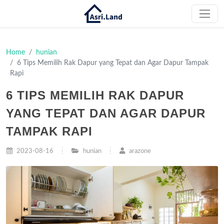
Home
hunian
6 Tips Memilih Rak Dapur yang Tepat dan Agar Dapur Tampak
Rapi
6 TIPS MEMILIH RAK DAPUR
YANG TEPAT DAN AGAR DAPUR
TAMPAK RAPI
2023-08-16
hunian
arazone