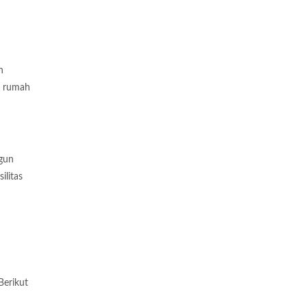
n
n rumah
ngun
ilitas
Berikut