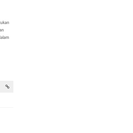
tukan
an
dalam