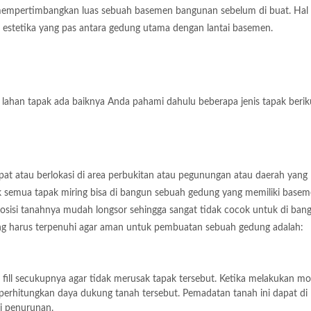
 mempertimbangkan luas sebuah basemen bangunan sebelum di buat. Hal 
 estetika yang pas antara gedung utama dengan lantai basemen.
han tapak ada baiknya Anda pahami dahulu beberapa jenis tapak berikut
pat atau berlokasi di area perbukitan atau pegunungan atau daerah yang 
dak semua tapak miring bisa di bangun sebuah gedung yang memiliki basem
osisi tanahnya mudah longsor sehingga sangat tidak cocok untuk di ban
ang harus terpenuhi agar aman untuk pembuatan sebuah gedung adalah:
ll secukupnya agar tidak merusak tapak tersebut. Ketika melakukan mod
rhitungkan daya dukung tanah tersebut. Pemadatan tanah ini dapat di
i penurunan.