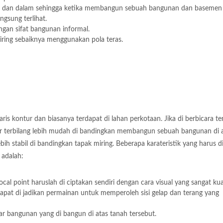
luar dan dalam sehingga ketika membangun sebuah bangunan dan basemen 
gsung terlihat.
ngan sifat bangunan informal.
ring sebaiknya menggunakan pola teras.
ris kontur dan biasanya terdapat di lahan perkotaan. Jika di berbicara t
ar terbilang lebih mudah di bandingkan membangun sebuah bangunan di 
bih stabil di bandingkan tapak miring. Beberapa karateristik yang harus di 
 adalah:
ocal point haruslah di ciptakan sendiri dengan cara visual yang sangat kua
apat di jadikan permainan untuk memperoleh sisi gelap dan terang yang
ntar bangunan yang di bangun di atas tanah tersebut.