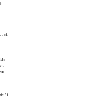
ini
 ini.
lain
en.
gun
e fill