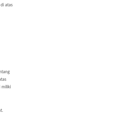
di atas
entang
atas
miliki
t.