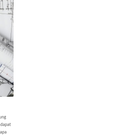
tung
 dapat
rapa