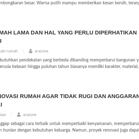
mbongkaran besar. Warna putih mampu memberikan kesan bersih, terang,
UMAH LAMA DAN HAL YANG PERLU DIPERHATIKAN
I
ain rumah
arazone
utuhkan pendekatan yang berbeda dibanding memperbarui bangunan y
erusia belasan hingga puluhan tahun biasanya memiliki karakter, material
NOVASI RUMAH AGAR TIDAK RUGI DAN ANGGARA
I
ian
arazone
nggap sebagai cara terbaik untuk memperbaiki kenyamanan, memperbaru
n hunian dengan kebutuhan keluarga. Namun, proyek renovasi juga dapa