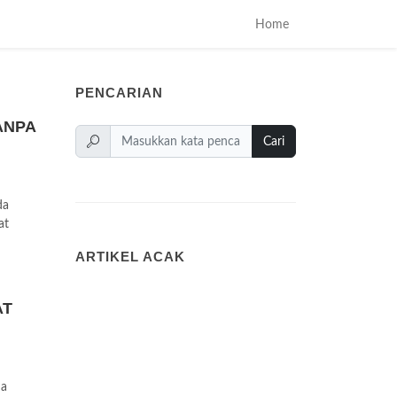
Home
PENCARIAN
ANPA
Cari
da
at
ARTIKEL ACAK
AT
na