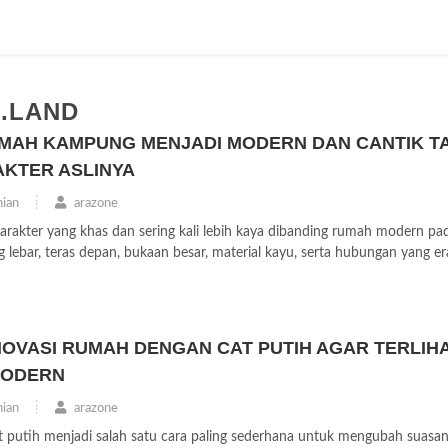
I.LAND
UMAH KAMPUNG MENJADI MODERN DAN CANTIK T
KTER ASLINYA
ian
arazone
akter yang khas dan sering kali lebih kaya dibanding rumah modern pa
ebar, teras depan, bukaan besar, material kayu, serta hubungan yang er
NOVASI RUMAH DENGAN CAT PUTIH AGAR TERLIH
MODERN
ian
arazone
putih menjadi salah satu cara paling sederhana untuk mengubah suasa