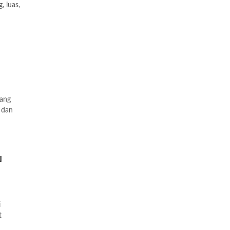
 luas,
ang
, dan
N
i
t