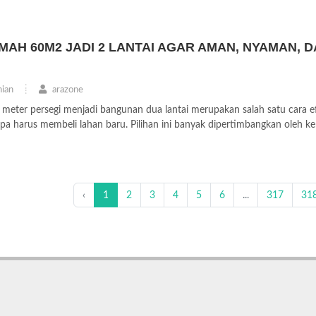
MAH 60M2 JADI 2 LANTAI AGAR AMAN, NYAMAN, 
ian
arazone
eter persegi menjadi bangunan dua lantai merupakan salah satu cara ef
harus membeli lahan baru. Pilihan ini banyak dipertimbangkan oleh kelu
‹
1
2
3
4
5
6
...
317
31